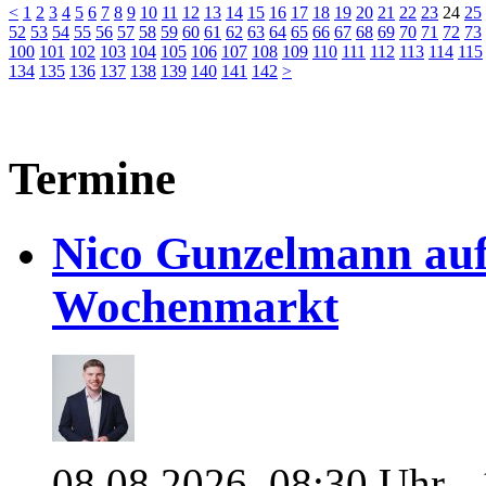
<
1
2
3
4
5
6
7
8
9
10
11
12
13
14
15
16
17
18
19
20
21
22
23
24
25
52
53
54
55
56
57
58
59
60
61
62
63
64
65
66
67
68
69
70
71
72
73
100
101
102
103
104
105
106
107
108
109
110
111
112
113
114
115
134
135
136
137
138
139
140
141
142
>
Termine
Nico Gunzelmann au
Wochenmarkt
08.08.2026, 08:30 Uhr -