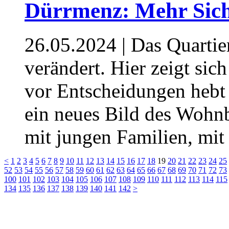
Dürrmenz: Mehr Sich
26.05.2024
| Das Quartier
verändert. Hier zeigt si
vor Entscheidungen hebt 
ein neues Bild des Wohnb
mit jungen Familien, mi
<
1
2
3
4
5
6
7
8
9
10
11
12
13
14
15
16
17
18
19
20
21
22
23
24
25
52
53
54
55
56
57
58
59
60
61
62
63
64
65
66
67
68
69
70
71
72
73
100
101
102
103
104
105
106
107
108
109
110
111
112
113
114
115
134
135
136
137
138
139
140
141
142
>