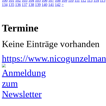
100
101
102
103
104
105
106
107
108
109
110
111
112
113
114
115
134
135
136
137
138
139
140
141
142
>
Termine
Keine Einträge vorhanden
https://www.nicogunzelman