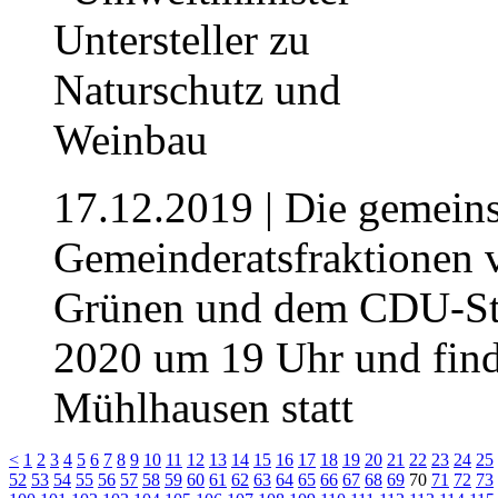
17.12.2019
| Die gemeins
Gemeinderatsfraktione
Grünen und dem CDU-Sta
2020 um 19 Uhr und find
Mühlhausen statt
<
1
2
3
4
5
6
7
8
9
10
11
12
13
14
15
16
17
18
19
20
21
22
23
24
25
52
53
54
55
56
57
58
59
60
61
62
63
64
65
66
67
68
69
70
71
72
73