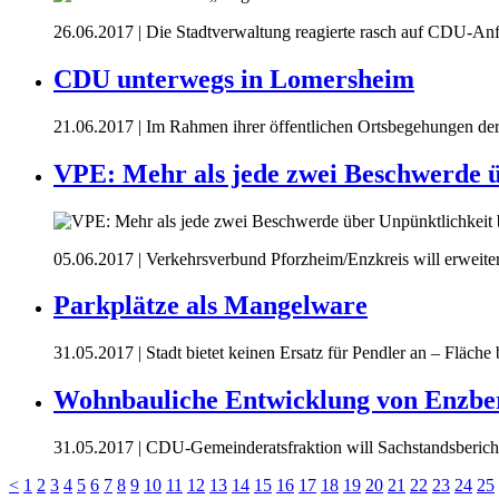
26.06.2017
| Die Stadtverwaltung reagierte rasch auf CDU-An
CDU unterwegs in Lomersheim
21.06.2017
| Im Rahmen ihrer öffentlichen Ortsbegehungen de
VPE: Mehr als jede zwei Beschwerde ü
05.06.2017
| Verkehrsverbund Pforzheim/Enzkreis will erweiter
Parkplätze als Mangelware
31.05.2017
| Stadt bietet keinen Ersatz für Pendler an – Fläc
Wohnbauliche Entwicklung von Enzbe
31.05.2017
| CDU-Gemeinderatsfraktion will Sachstandsberich
<
1
2
3
4
5
6
7
8
9
10
11
12
13
14
15
16
17
18
19
20
21
22
23
24
25