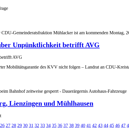
frage
r CDU-Gemeinderatsfraktion Mühlacker ist am kommenden Montag, 26. 
ber Unpünktlichkeit betrifft AVG
ter Mobilitätsgarantie des KVV nicht folgen – Landrat an CDU-Kreista
he beim Bahnhof zeitweise gesperrt - Dauerärgernis Autohaus-Fahrzeuge
rg, Lienzingen und Mühlhausen
t
26
27
28
29
30
31
32
33
34
35
36
37
38
39
40
41
42
43
44
45
46
47
4