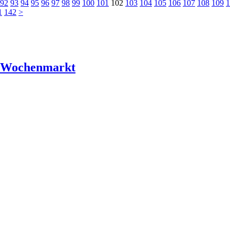
92
93
94
95
96
97
98
99
100
101
102
103
104
105
106
107
108
109
1
1
142
>
r Wochenmarkt