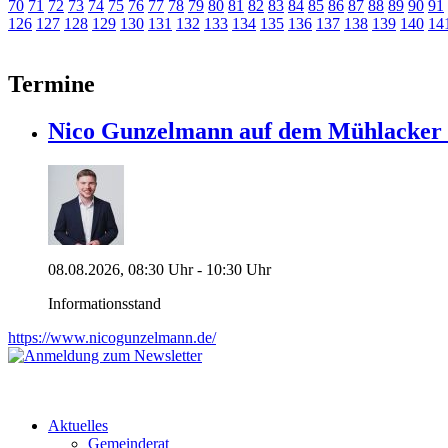
70
71
72
73
74
75
76
77
78
79
80
81
82
83
84
85
86
87
88
89
90
91
126
127
128
129
130
131
132
133
134
135
136
137
138
139
140
14
Termine
Nico Gunzelmann auf dem Mühlacke
08.08.2026, 08:30 Uhr - 10:30 Uhr
Informationsstand
https://www.nicogunzelmann.de/
Aktuelles
Gemeinderat