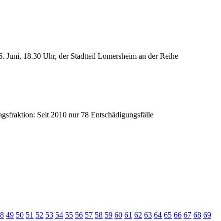
Juni, 18.30 Uhr, der Stadtteil Lomersheim an der Reihe
gsfraktion: Seit 2010 nur 78 Entschädigungsfälle
8
49
50
51
52
53
54
55
56
57
58
59
60
61
62
63
64
65
66
67
68
69