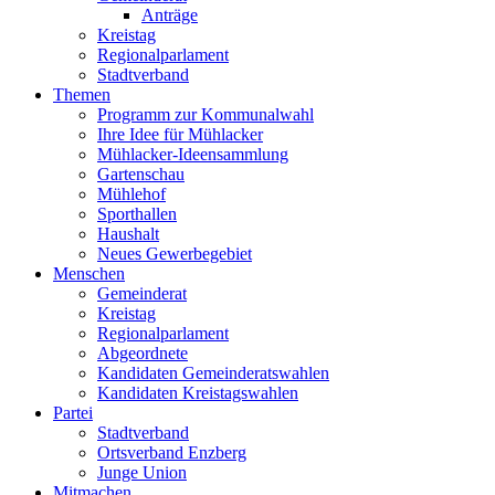
Anträge
Kreistag
Regionalparlament
Stadtverband
Themen
Programm zur Kommunalwahl
Ihre Idee für Mühlacker
Mühlacker-Ideensammlung
Gartenschau
Mühlehof
Sporthallen
Haushalt
Neues Gewerbegebiet
Menschen
Gemeinderat
Kreistag
Regionalparlament
Abgeordnete
Kandidaten Gemeinderatswahlen
Kandidaten Kreistagswahlen
Partei
Stadtverband
Ortsverband Enzberg
Junge Union
Mitmachen