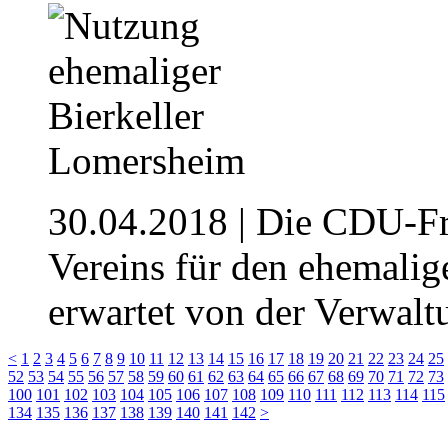
30.04.2018
| Die CDU-Fr
Vereins für den ehemalig
erwartet von der Verwaltu
<
1
2
3
4
5
6
7
8
9
10
11
12
13
14
15
16
17
18
19
20
21
22
23
24
25
52
53
54
55
56
57
58
59
60
61
62
63
64
65
66
67
68
69
70
71
72
73
100
101
102
103
104
105
106
107
108
109
110
111
112
113
114
115
134
135
136
137
138
139
140
141
142
>