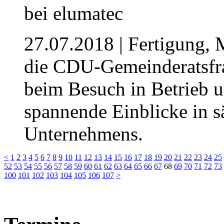
27.07.2018
| Fertigung, 
die CDU-Gemeinderatsfra
beim Besuch in Betrieb 
spannende Einblicke in s
Unternehmens.
<
1
2
3
4
5
6
7
8
9
10
11
12
13
14
15
16
17
18
19
20
21
22
23
24
25
52
53
54
55
56
57
58
59
60
61
62
63
64
65
66
67
68
69
70
71
72
73
100
101
102
103
104
105
106
107
>