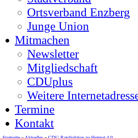
Ortsverband Enzberg
Junge Union
Mitmachen
Newsletter
Mitgliedschaft
CDUplus
Weitere Internetadress
Termine
Kontakt
Startseite
»
Aktuelles
»
CDU-Ratsfraktion zu Heimat 4.0