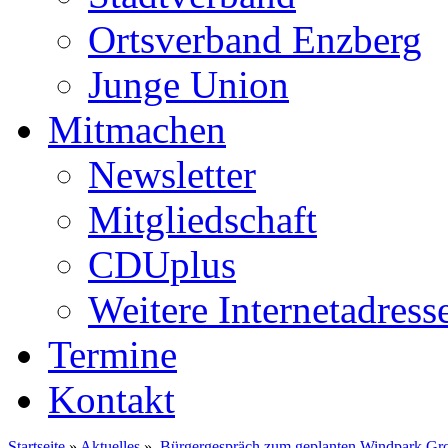
Ortsverband Enzberg
Junge Union
Mitmachen
Newsletter
Mitgliedschaft
CDUplus
Weitere Internetadress
Termine
Kontakt
Startseite
»
Aktuelles
»
Bürgergespräch zum geplanten Windpark Gro