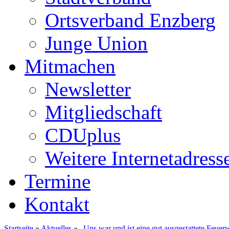
Ortsverband Enzberg
Junge Union
Mitmachen
Newsletter
Mitgliedschaft
CDUplus
Weitere Internetadress
Termine
Kontakt
Startseite
»
Aktuelles
»
„Uns war und ist eine gut ausgestattete Feue