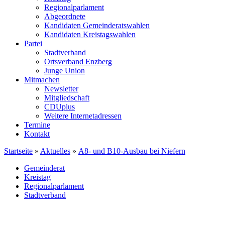
Regionalparlament
Abgeordnete
Kandidaten Gemeinderatswahlen
Kandidaten Kreistagswahlen
Partei
Stadtverband
Ortsverband Enzberg
Junge Union
Mitmachen
Newsletter
Mitgliedschaft
CDUplus
Weitere Internetadressen
Termine
Kontakt
Startseite
»
Aktuelles
»
A8- und B10-Ausbau bei Niefern
Gemeinderat
Kreistag
Regionalparlament
Stadtverband