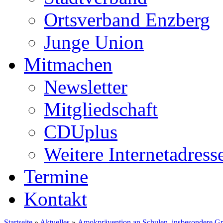
Ortsverband Enzberg
Junge Union
Mitmachen
Newsletter
Mitgliedschaft
CDUplus
Weitere Internetadress
Termine
Kontakt
Startseite
»
Aktuelles
»
Amokprävention an Schulen, insbesondere G