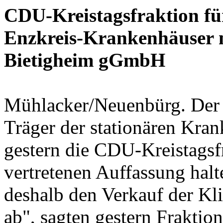
CDU-Kreistagsfraktion fü
Enzkreis-Krankenhäuser 
Bietigheim gGmbH
Mühlacker/Neuenbürg. Der 
Träger der stationären Kran
gestern die CDU-Kreistagsfr
vertretenen Auffassung halt
deshalb den Verkauf der K
ab", sagten gestern Fraktio