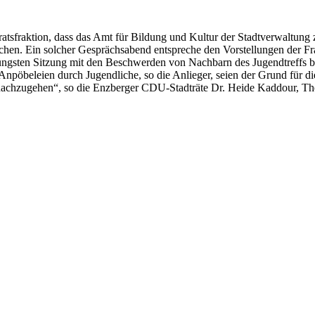
fraktion, dass das Amt für Bildung und Kultur der Stadtverwaltung zu
rechen. Ein solcher Gesprächsabend entspreche den Vorstellungen der F
r jüngsten Sitzung mit den Beschwerden von Nachbarn des Jugendtreffs b
npöbeleien durch Jugendliche, so die Anlieger, seien der Grund für die
ch nachzugehen“, so die Enzberger CDU-Stadträte Dr. Heide Kaddour, T