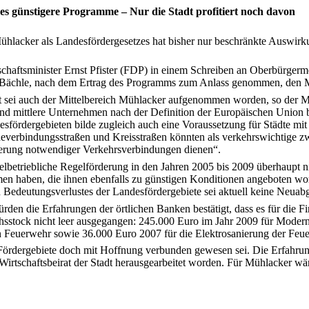
 es günstigere Programme – Nur die Stadt profitiert noch davon
hlacker als Landesfördergesetzes hat bisher nur beschränkte Auswirkung
haftsminister Ernst Pfister (FDP) in einem Schreiben an Oberbürgerme
 Bächle, nach dem Ertrag des Programms zum Anlass genommen, den Mi
t sei auch der Mittelbereich Mühlacker aufgenommen worden, so der M
und mittlere Unternehmen nach der Definition der Europäischen Union bei
sfördergebieten bilde zugleich auch eine Voraussetzung für Städte mi
erbindungsstraßen und Kreisstraßen könnten als verkehrswichtige zwi
erung notwendiger Verkehrsverbindungen dienen“.
zelbetriebliche Regelförderung in den Jahren 2005 bis 2009 überhaupt 
haben, die ihnen ebenfalls zu günstigen Konditionen angeboten wor
edeutungsverlustes der Landesfördergebiete sei aktuell keine Neuab
rden die Erfahrungen der örtlichen Banken bestätigt, dass es für die F
ichsstock nicht leer ausgegangen: 245.000 Euro im Jahr 2009 für Mod
gen Feuerwehr sowie 36.000 Euro 2007 für die Elektrosanierung der Fe
ls Fördergebiete doch mit Hoffnung verbunden gewesen sei. Die Erfah
 Wirtschaftsbeirat der Stadt herausgearbeitet worden. Für Mühlacker