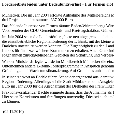
Fördergebiete leiden unter Bedeutungsverlust – Für Firmen gibt
Mühlacker. Die im Jahr 2004 erfolgte Aufnahme des Mittelbereichs Mü
drei Projekten und zusammen 337.000 Euro.
Das fehlende Interesse von Firmen räumte Baden-Württembergs Wirtsc
Vorsitzenden der CDU-Gemeinderats- und Kreistagsfraktion, Günter
Im Jahr 2004 seien die Landesfördergebiete neu abgegrenzt und dami
die einzelbetriebliche Regionalförderung der L-Bank, mit der kleine 
Darlehen unterstützt werden könnten. Die Zugehörigkeit zu den Lande
Landes für finanzschwächere Kommunen zu erhalten. Auch Gemeindev
sogenannten zurückgebliebenen Gebieten der Schaffung und Verbess
Wie der Minister darlegte, wurde im Mittelbereich Mühlacker die ein
Unternehmen andere L-Bank-Förderprogramme in Anspruch genommen 
Gründungs- und Wachstumsfinanzierung. Auf Grund des anhaltenden B
In seiner Antwort an Bächle führte Schneider ergänzend aus, damit wü
Regionalförderung. Allerdings sei die Stadt Mühlacker beim Ausgle
Euro im Jahr 2008 für die Anschaffung der Drehleiter der Freiwilli
Fraktionsvorsitzender Bächle erinnerte daran, dass die Aufnahme a
Hier seien Korrekturen und Straffungen notwendig. Dies sei auch im
zu können.
(02.11.2010)