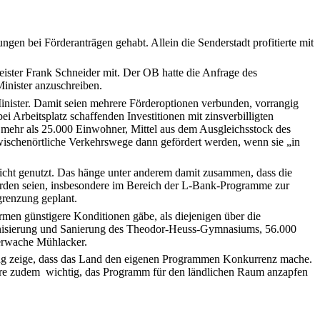
en bei Förderanträgen gehabt. Allein die Senderstadt profitierte mit
ister Frank Schneider mit. Der OB hatte die Anfrage des
nister anzuschreiben.
inister. Damit seien mehrere Förderoptionen verbunden, vorrangig
 Arbeitsplatz schaffenden Investitionen mit zinsverbilligten
t mehr als 25.000 Einwohner, Mittel aus dem Ausgleichsstock des
schenörtliche Verkehrswege dann gefördert werden, wenn sie „in
nicht genutzt. Das hänge unter anderem damit zusammen, dass die
den seien, insbesondere im Bereich der L-Bank-Programme zur
grenzung geplant.
irmen günstigere Konditionen gäbe, als diejenigen über die
ernisierung und Sanierung des Theodor-Heuss-Gymnasiums, 56.000
uerwache Mühlacker.
rung zeige, dass das Land den eigenen Programmen Konkurrenz mache.
 wäre zudem wichtig, das Programm für den ländlichen Raum anzapfen