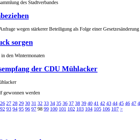
versammlung des Stadtverbandes
nbeziehen
frage wegen stärkerer Beteiligung als Folge einer Gesetzesänderung
uck sorgen
h in den Wintermonaten
rsempfang der CDU Mühlacker
olf gewonnen werden
26
27
28
29
30
31
32
33
34
35
36
37
38
39
40
41
42
43
44
45
46
47
4
92
93
94
95
96
97
98
99
100
101
102
103
104
105
106
107
>