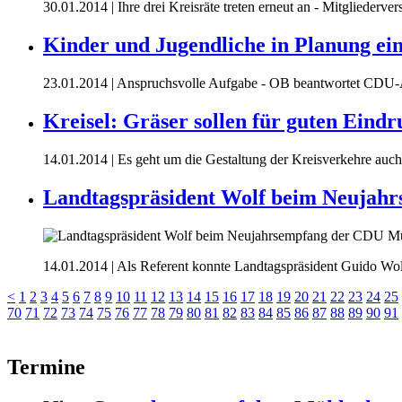
30.01.2014
| Ihre drei Kreisräte treten erneut an - Mitglieder
Kinder und Jugendliche in Planung ei
23.01.2014
| Anspruchsvolle Aufgabe - OB beantwortet CDU-An
Kreisel: Gräser sollen für guten Eindr
14.01.2014
| Es geht um die Gestaltung der Kreisverkehre auc
Landtagspräsident Wolf beim Neujah
14.01.2014
| Als Referent konnte Landtagspräsident Guido W
<
1
2
3
4
5
6
7
8
9
10
11
12
13
14
15
16
17
18
19
20
21
22
23
24
25
70
71
72
73
74
75
76
77
78
79
80
81
82
83
84
85
86
87
88
89
90
91
Termine