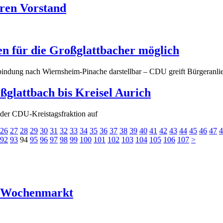
ren Vorstand
en für die Großglattbacher möglich
indung nach Wiernsheim-Pinache darstellbar – CDU greift Bürgeranli
ßglattbach bis Kreisel Aurich
 der CDU-Kreistagsfraktion auf
26
27
28
29
30
31
32
33
34
35
36
37
38
39
40
41
42
43
44
45
46
47
4
92
93
94
95
96
97
98
99
100
101
102
103
104
105
106
107
>
r Wochenmarkt