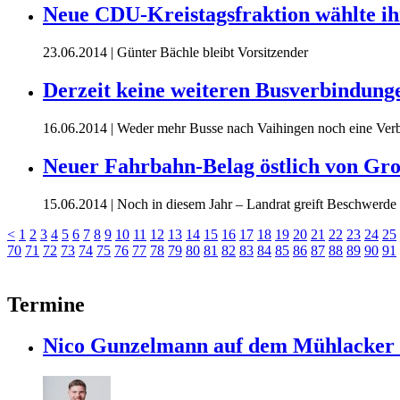
Neue CDU-Kreistagsfraktion wählte ih
23.06.2014
| Günter Bächle bleibt Vorsitzender
Derzeit keine weiteren Busverbindung
16.06.2014
| Weder mehr Busse nach Vaihingen noch eine Verb
Neuer Fahrbahn-Belag östlich von Gro
15.06.2014
| Noch in diesem Jahr – Landrat greift Beschwerde
<
1
2
3
4
5
6
7
8
9
10
11
12
13
14
15
16
17
18
19
20
21
22
23
24
25
70
71
72
73
74
75
76
77
78
79
80
81
82
83
84
85
86
87
88
89
90
91
Termine
Nico Gunzelmann auf dem Mühlacke