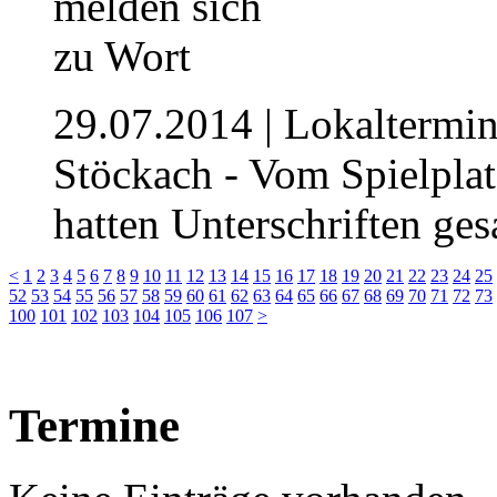
29.07.2014
| Lokaltermi
Stöckach - Vom Spielplat
hatten Unterschriften ge
<
1
2
3
4
5
6
7
8
9
10
11
12
13
14
15
16
17
18
19
20
21
22
23
24
25
52
53
54
55
56
57
58
59
60
61
62
63
64
65
66
67
68
69
70
71
72
73
100
101
102
103
104
105
106
107
>
Termine