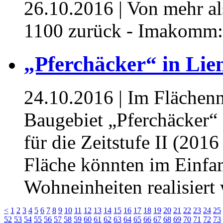
26.10.2016
| Von mehr a
1100 zurück - Imakomm: I
„Pferchäcker“ in Lie
24.10.2016
| Im Flächenn
Baugebiet „Pferchäcker“ 
für die Zeitstufe II (201
Fläche könnten im Einfa
Wohneinheiten realisiert
<
1
2
3
4
5
6
7
8
9
10
11
12
13
14
15
16
17
18
19
20
21
22
23
24
25
52
53
54
55
56
57
58
59
60
61
62
63
64
65
66
67
68
69
70
71
72
73