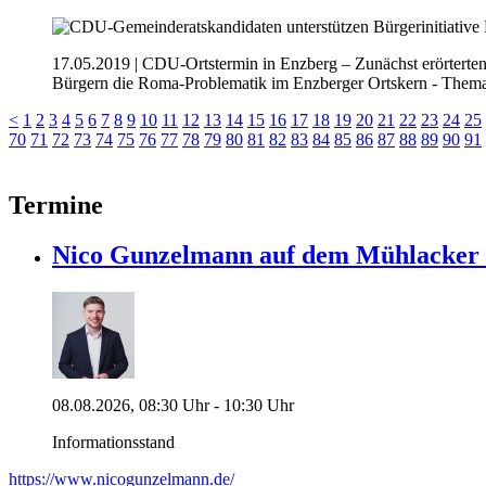
17.05.2019
| CDU-Ortstermin in Enzberg – Zunächst erörterte
Bürgern die Roma-Problematik im Enzberger Ortskern - Thema 
<
1
2
3
4
5
6
7
8
9
10
11
12
13
14
15
16
17
18
19
20
21
22
23
24
25
70
71
72
73
74
75
76
77
78
79
80
81
82
83
84
85
86
87
88
89
90
91
Termine
Nico Gunzelmann auf dem Mühlacke
08.08.2026, 08:30 Uhr - 10:30 Uhr
Informationsstand
https://www.nicogunzelmann.de/