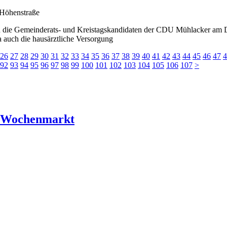
n die Gemeinderats- und Kreistagskandidaten der CDU Mühlacker am Do
auch die hausärztliche Versorgung
26
27
28
29
30
31
32
33
34
35
36
37
38
39
40
41
42
43
44
45
46
47
4
92
93
94
95
96
97
98
99
100
101
102
103
104
105
106
107
>
r Wochenmarkt