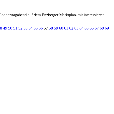
nnerstagabend auf dem Enzberger Marktplatz mit interessierten
8
49
50
51
52
53
54
55
56
57
58
59
60
61
62
63
64
65
66
67
68
69