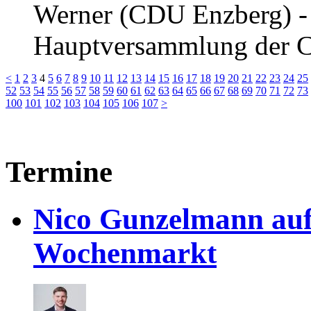
Werner (CDU Enzberg) - 
Hauptversammlung der 
<
1
2
3
4
5
6
7
8
9
10
11
12
13
14
15
16
17
18
19
20
21
22
23
24
25
52
53
54
55
56
57
58
59
60
61
62
63
64
65
66
67
68
69
70
71
72
73
100
101
102
103
104
105
106
107
>
Termine
Nico Gunzelmann au
Wochenmarkt