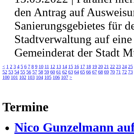
den Antrag auf Ausweisu
Sanierungsgebietes für de
Stadtverwaltung auf ein
Gemeinderat der Stadt M
<
1
2
3
4
5
6
7
8
9
10
11
12
13
14
15
16
17
18
19
20
21
22
23
24
25
52
53
54
55
56
57
58
59
60
61
62
63
64
65
66
67
68
69
70
71
72
73
100
101
102
103
104
105
106
107
>
Termine
Nico Gunzelmann au