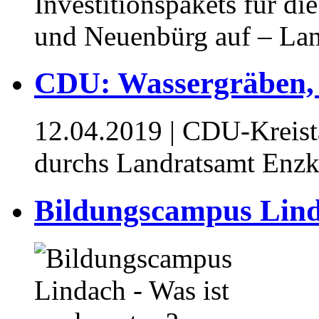
Investitionspakets für d
und Neuenbürg auf – Lan
CDU: Wassergräben, i
12.04.2019
| CDU-Kreista
durchs Landratsamt Enzk
Bildungscampus Linda