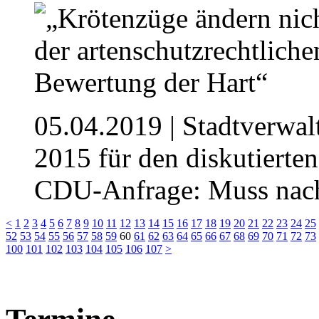
05.04.2019
| Stadtverwal
2015 für den diskutierte
CDU-Anfrage: Muss nach
<
1
2
3
4
5
6
7
8
9
10
11
12
13
14
15
16
17
18
19
20
21
22
23
24
25
52
53
54
55
56
57
58
59
60
61
62
63
64
65
66
67
68
69
70
71
72
73
100
101
102
103
104
105
106
107
>