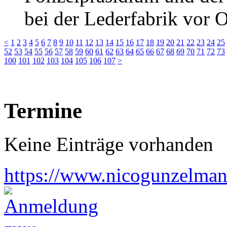
bei der Lederfabrik vor 
<
1
2
3
4
5
6
7
8
9
10
11
12
13
14
15
16
17
18
19
20
21
22
23
24
25
52
53
54
55
56
57
58
59
60
61
62
63
64
65
66
67
68
69
70
71
72
73
100
101
102
103
104
105
106
107
>
Termine
Keine Einträge vorhanden
https://www.nicogunzelman