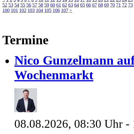
52
53
54
55
56
57
58
59
60
61
62
63
64
65
66
67
68
69
70
71
72
73
100
101
102
103
104
105
106
107
>
Termine
Nico Gunzelmann au
Wochenmarkt
08.08.2026, 08:30 Uhr -