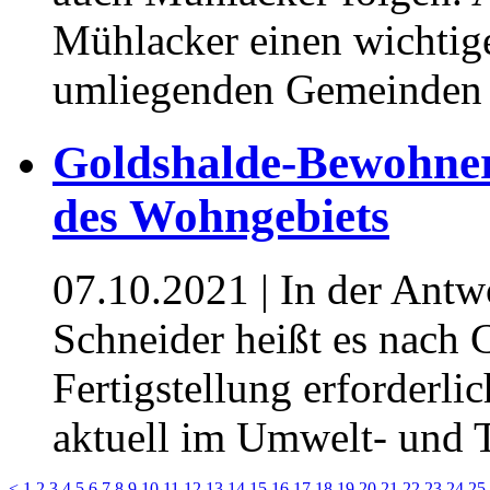
Mühlacker einen wichtig
umliegenden Gemeinden 
Goldshalde-Bewohner 
des Wohngebiets
07.10.2021
| In der Antw
Schneider heißt es nach
Fertigstellung erforderl
aktuell im Umwelt- und T
<
1
2
3
4
5
6
7
8
9
10
11
12
13
14
15
16
17
18
19
20
21
22
23
24
25