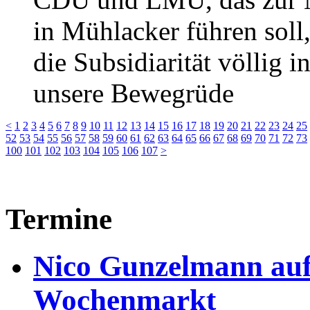
in Mühlacker führen soll
die Subsidiarität völlig 
unsere Bewegrüde
<
1
2
3
4
5
6
7
8
9
10
11
12
13
14
15
16
17
18
19
20
21
22
23
24
25
52
53
54
55
56
57
58
59
60
61
62
63
64
65
66
67
68
69
70
71
72
73
100
101
102
103
104
105
106
107
>
Termine
Nico Gunzelmann au
Wochenmarkt