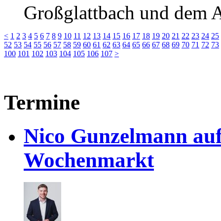
Großglattbach und dem 
<
1
2
3
4
5
6
7
8
9
10
11
12
13
14
15
16
17
18
19
20
21
22
23
24
25
52
53
54
55
56
57
58
59
60
61
62
63
64
65
66
67
68
69
70
71
72
73
100
101
102
103
104
105
106
107
>
Termine
Nico Gunzelmann au
Wochenmarkt