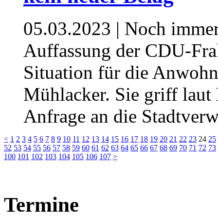
05.03.2023
| Noch immer 
Auffassung der CDU-Frak
Situation für die Anwohn
Mühlacker. Sie griff laut
Anfrage an die Stadtverw
<
1
2
3
4
5
6
7
8
9
10
11
12
13
14
15
16
17
18
19
20
21
22
23
24
25
52
53
54
55
56
57
58
59
60
61
62
63
64
65
66
67
68
69
70
71
72
73
100
101
102
103
104
105
106
107
>
Termine