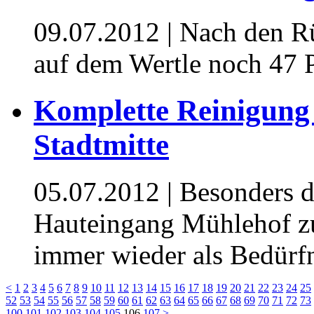
09.07.2012
| Nach den R
auf dem Wertle noch 47 
Komplette Reinigung 
Stadtmitte
05.07.2012
| Besonders 
Hauteingang Mühlehof zu
immer wieder als Bedürfni
<
1
2
3
4
5
6
7
8
9
10
11
12
13
14
15
16
17
18
19
20
21
22
23
24
25
52
53
54
55
56
57
58
59
60
61
62
63
64
65
66
67
68
69
70
71
72
73
100
101
102
103
104
105
106
107
>