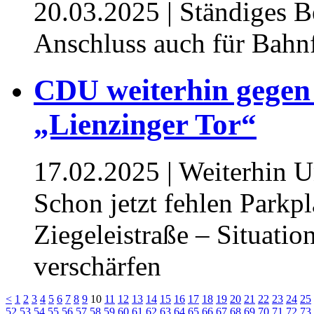
20.03.2025
| Ständiges 
Anschluss auch für Bahnf
CDU weiterhin gegen
„Lienzinger Tor“
17.02.2025
| Weiterhin U
Schon jetzt fehlen Parkpl
Ziegeleistraße – Situatio
verschärfen
<
1
2
3
4
5
6
7
8
9
10
11
12
13
14
15
16
17
18
19
20
21
22
23
24
25
52
53
54
55
56
57
58
59
60
61
62
63
64
65
66
67
68
69
70
71
72
73