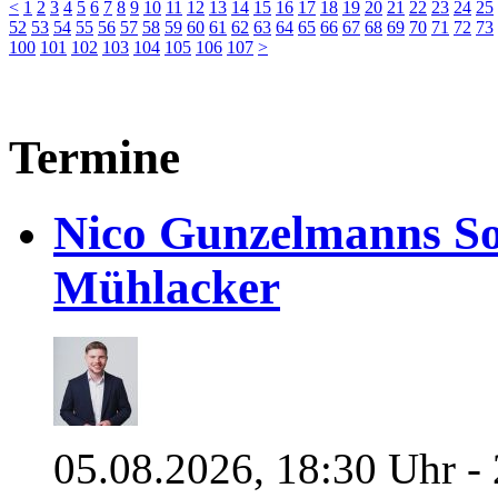
<
1
2
3
4
5
6
7
8
9
10
11
12
13
14
15
16
17
18
19
20
21
22
23
24
25
52
53
54
55
56
57
58
59
60
61
62
63
64
65
66
67
68
69
70
71
72
73
100
101
102
103
104
105
106
107
>
Termine
Nico Gunzelmanns So
Mühlacker
05.08.2026, 18:30 Uhr - 