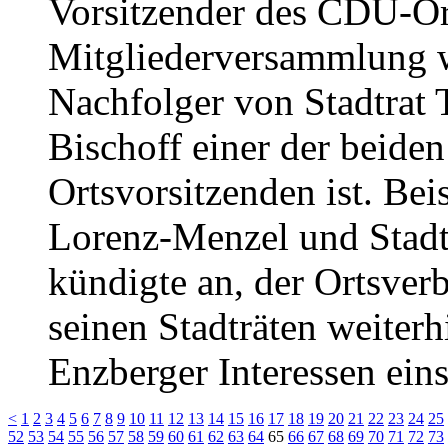
Vorsitzender des CDU-Or
Mitgliederversammlung w
Nachfolger von Stadtrat 
Bischoff einer der beiden
Ortsvorsitzenden ist. Bei
Lorenz-Menzel und Stadtr
kündigte an, der Ortsve
seinen Stadträten weiter
Enzberger Interessen eins
<
1
2
3
4
5
6
7
8
9
10
11
12
13
14
15
16
17
18
19
20
21
22
23
24
25
52
53
54
55
56
57
58
59
60
61
62
63
64
65
66
67
68
69
70
71
72
73