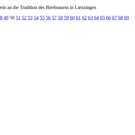
in an die Tradition des Bierbrauens in Lienzingen
8
49
50
51
52
53
54
55
56
57
58
59
60
61
62
63
64
65
66
67
68
69