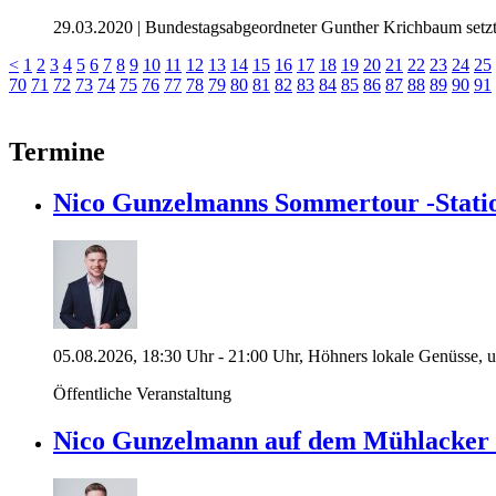
29.03.2020
| Bundestagsabgeordneter Gunther Krichbaum setzte 
<
1
2
3
4
5
6
7
8
9
10
11
12
13
14
15
16
17
18
19
20
21
22
23
24
25
70
71
72
73
74
75
76
77
78
79
80
81
82
83
84
85
86
87
88
89
90
91
Termine
Nico Gunzelmanns Sommertour -Stati
05.08.2026, 18:30 Uhr - 21:00 Uhr, Höhners lokale Genüsse, 
Öffentliche Veranstaltung
Nico Gunzelmann auf dem Mühlacke