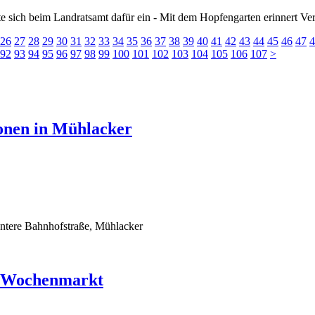
sich beim Landratsamt dafür ein - Mit dem Hopfengarten erinnert Vere
26
27
28
29
30
31
32
33
34
35
36
37
38
39
40
41
42
43
44
45
46
47
4
92
93
94
95
96
97
98
99
100
101
102
103
104
105
106
107
>
onen in Mühlacker
untere Bahnhofstraße, Mühlacker
r Wochenmarkt