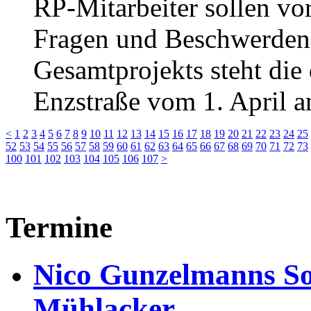
RP-Mitarbeiter sollen vo
Fragen und Beschwerden
Gesamtprojekts steht die
Enzstraße vom 1. April a
<
1
2
3
4
5
6
7
8
9
10
11
12
13
14
15
16
17
18
19
20
21
22
23
24
25
52
53
54
55
56
57
58
59
60
61
62
63
64
65
66
67
68
69
70
71
72
73
100
101
102
103
104
105
106
107
>
Termine
Nico Gunzelmanns So
Mühlacker