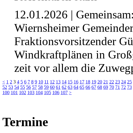
12.01.2026
| Gemeinsam
Wiernsheimer Gemeinde
Fraktionsvorsitzender Gü
Windkraftplänen in Großg
zeit vor allem die Zuwe
<
1
2
3
4
5
6
7
8
9
10
11
12
13
14
15
16
17
18
19
20
21
22
23
24
25
52
53
54
55
56
57
58
59
60
61
62
63
64
65
66
67
68
69
70
71
72
73
100
101
102
103
104
105
106
107
>
Termine