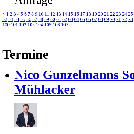
<
1
2
3
4
5
6
7
8
9
10
11
12
13
14
15
16
17
18
19
20
21
22
23
24
25
52
53
54
55
56
57
58
59
60
61
62
63
64
65
66
67
68
69
70
71
72
73
100
101
102
103
104
105
106
107
>
Termine
Nico Gunzelmanns So
Mühlacker